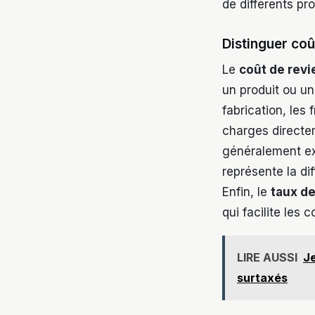
de différents pro
Distinguer coû
Le
coût de revi
un produit ou un 
fabrication, les
charges directe
généralement exp
représente la di
Enfin, le
taux d
qui facilite les 
LIRE AUSSI
Je
surtaxés