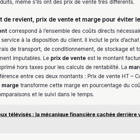
duits, même s’ils ont des prix de vente très différents.
t de revient, prix de vente et marge pour éviter l
ent
correspond à l’ensemble des coûts directs nécessai
service à la disposition du client. Il inclut le prix d’acha
 frais de transport, de conditionnement, de stockage et t
ment imputables. Le
prix de vente
est le montant factur
rimé hors taxes pour les calculs de rentabilité. La
mar
fférence entre ces deux montants : Prix de vente HT – Co
e marge
transforme cette marge en pourcentage du coût
comparaisons et le suivi dans le temps.
ux télévisés : la mécanique financière cachée derrière 