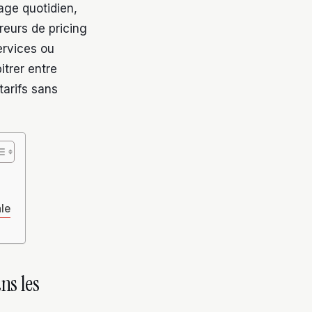
tage quotidien,
rreurs de pricing
ervices ou
itrer entre
tarifs sans
ale
ns les