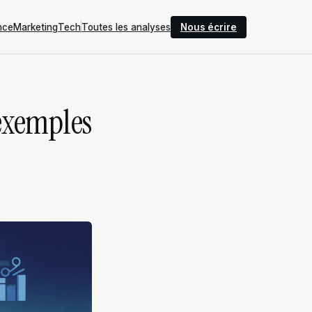
nce
Marketing
Tech
Toutes les analyses
Nous écrire
 exemples