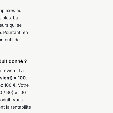
omplexes au
ibles. La
teurs qui se
. Pourtant, en
n outil de
uit donné ?
 revient. La
vient) × 100
.
z 100 €. Votre
0 / 80) × 100 =
roduit, vous
 la rentabilité