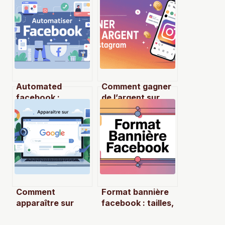
Automated
Comment gagner
facebook :
de l’argent sur
stratégies, outils
instagram sans
et usages
perdre votre
vraiment
authenticité
efficaces
Comment
Format bannière
apparaître sur
facebook : tailles,
google : méthodes
bonnes pratiques