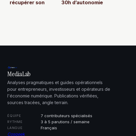
récupérer son
30h d’autonomie
compte snapchat
et 3 critères
sans email et sans
techniques pour
numéro
localiser chaque
bruit de pas
MediaLab
Analyses pragmatiques et guides opérationnels
pour entrepreneurs, investisseurs et opérateurs de
l'économie numérique. Publications vérifiées,
sources tracées, angle terrain.
7 contributeurs spécialisés
ÉQUIPE
3 à 5 parutions / semaine
RYTHME
Français
LANGUE
Cosgeek