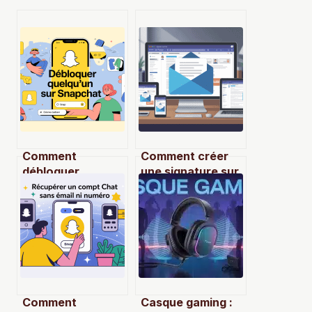
Comment
Comment créer
débloquer
une signature sur
quelqu’un sur
outlook
snapchat sans
simplement et
rien casser à
sans rien oublier
votre relation
Comment
Casque gaming :