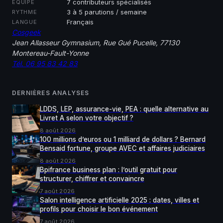
7 contributeurs spécialisés
ÉQUIPE
3 à 5 parutions / semaine
RYTHME
Français
LANGUE
Cosgeek
Jean Allasseur Gymnasium, Rue Gué Pucelle, 77130
Montereau-Fault-Yonne
Tél. 06 95 83 42 83
DERNIÈRES ANALYSES
LDDS, LEP, assurance-vie, PEA : quelle alternative au
Livret A selon votre objectif ?
8 août 2026
100 millions d’euros ou 1 milliard de dollars ? Bernard
Bensaid fortune, groupe AVEC et affaires judiciaires
8 août 2026
Bpifrance business plan : l’outil gratuit pour
structurer, chiffrer et convaincre
7 août 2026
Salon intelligence artificielle 2025 : dates, villes et
profils pour choisir le bon événement
7 août 2026