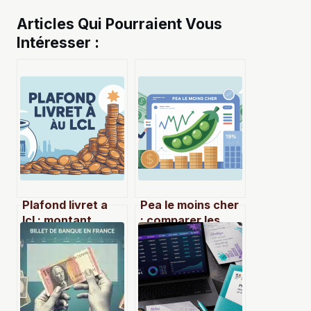
Articles Qui Pourraient Vous
Intéresser :
Plafond livret a
Pea le moins cher
lcl : montant,
: comparer les
règles et
offres sans
alternatives pour
sacrifier la
épargner plus
performance