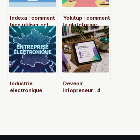
Indexa : comment
Yokitup : comment
bien utiliser cet
la plateforme
annuaire gratuit
réinvente vidéos
pour votre seo
courtes et
monétisation
Industrie
Devenir
électronique
infopreneur : 4
française : 230
étapes pour
000 emplois au
monétiser son
service de la
expertise sans
souveraineté
s’épuiser
technologique