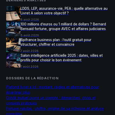
DERNIÈRES ANALYSES
LDDS, LEP, assurance-vie, PEA : quelle alternative au
Livret A selon votre objectif ?
8 août 2026
100 millions d’euros ou 1 milliard de dollars ? Bernard
Bensaid fortune, groupe AVEC et affaires judiciaires
8 août 2026
Bpifrance business plan : l’outil gratuit pour
structurer, chiffrer et convaincre
7 août 2026
Salon intelligence artificielle 2025 : dates, villes et
profils pour choisir le bon événement
7 août 2026
DOSSIERS DE LA RÉDACTION
Plafond livret a lcl : montant, règles et alternatives pour
épargner plus
Crédit mutuel ouvrir un compte : démarches, choix et
conseils pratiques
Fortune nasdas : chiffre, origine de sa richesse et analyse
complète