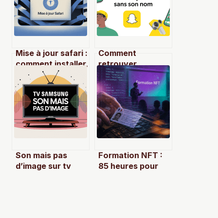
Mise à jour safari :
Comment
comment installer,
retrouver
optimiser et
quelqu’un sur
résoudre les
snapchat sans
problèmes
son nom
simplement
Son mais pas
Formation NFT :
d’image sur tv
85 heures pour
samsung : causes
maîtriser le Web3,
et solutions
sécuriser vos
efficaces
actifs et lancer
vos projets