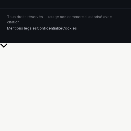
Tous droits réservés — usage non commercial autorisé avec
citation.
Mentions légales
Confidentialité
Cookies
Retour
en
haut