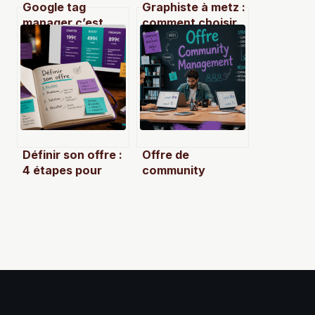
Google tag
Graphiste à metz :
manager c’est
comment choisir
quoi et comment
le bon
bien l’utiliser en
professionnel
pratique
pour vos projets
Définir son offre :
Offre de
4 étapes pour
community
transformer une
management : 3
idée brute en
statuts et 5
proposition
critères pour
irrésistible
choisir le profil
idéal