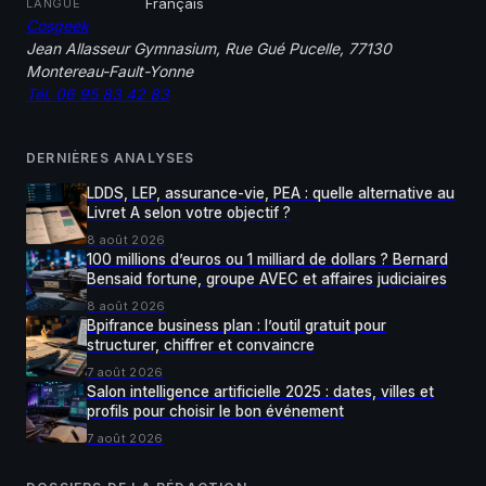
Français
LANGUE
Cosgeek
Jean Allasseur Gymnasium, Rue Gué Pucelle, 77130
Montereau-Fault-Yonne
Tél. 06 95 83 42 83
DERNIÈRES ANALYSES
LDDS, LEP, assurance-vie, PEA : quelle alternative au
Livret A selon votre objectif ?
8 août 2026
100 millions d’euros ou 1 milliard de dollars ? Bernard
Bensaid fortune, groupe AVEC et affaires judiciaires
8 août 2026
Bpifrance business plan : l’outil gratuit pour
structurer, chiffrer et convaincre
7 août 2026
Salon intelligence artificielle 2025 : dates, villes et
profils pour choisir le bon événement
7 août 2026