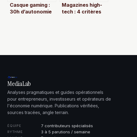
Casque gaming :
Magazines high-
30h d’autonomie
tech : 4 critères
et 3 critères
pour choisir votre
techniques pour
abonnement et
localiser chaque
décrypter
bruit de pas
l’innovation
MediaLab
Analyses pragmatiques et guides opérationnels
pour entrepreneurs, investisseurs et opérateurs de
l'économie numérique. Publications vérifiées,
sources tracées, angle terrain.
7 contributeurs spécialisés
ÉQUIPE
3 à 5 parutions / semaine
RYTHME