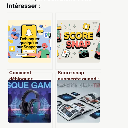
Intéresser :
Comment
Score snap
débloquer
augmente quand :
quelqu’un sur
comprendre et
snapchat sans
maîtriser
rien casser à
l’algorithme
votre relation
snapchat