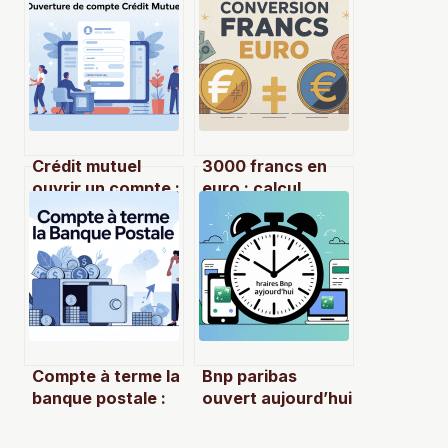
Crédit mutuel
3000 francs en
ouvrir un compte :
euro : calcul
démarches, choix
rapide, exemples
et conseils
et conversions
pratiques
utiles
Compte à terme la
Bnp paribas
banque postale :
ouvert aujourd’hui
fonctionnement,
: horaires,
taux et
agences, services