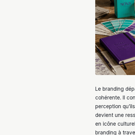
Le branding dép
cohérente. Il co
perception qu’i
devient une res
en icône culture
branding à trav