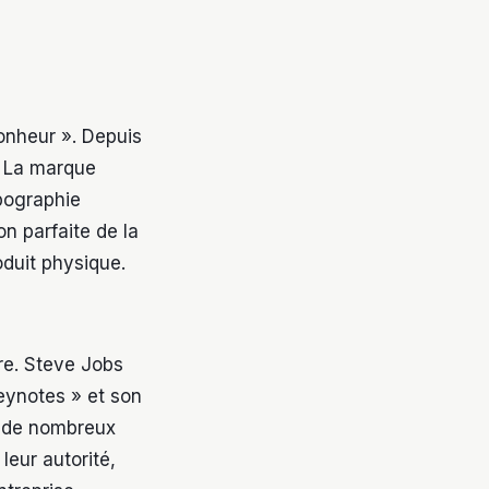
onheur ». Depuis
. La marque
pographie
n parfaite de la
oduit physique.
re. Steve Jobs
Keynotes » et son
i, de nombreux
leur autorité,