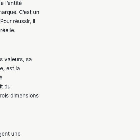
 l’entité
marque. C’est un
our réussir, il
réelle.
s valeurs, sa
e, est la
le
it du
rois dimensions
igent une