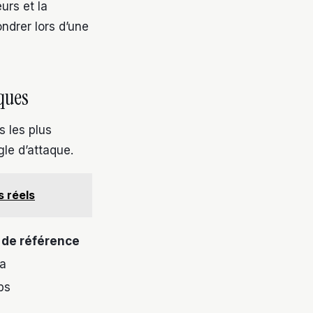
urs et la
ondrer lors d’une
ques
s les plus
gle d’attaque.
s réels
de référence
a
bs