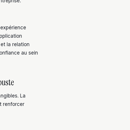
ntreprise.
e expérience
pplication
et la relation
confiance au sein
buste
angibles. La
t renforcer