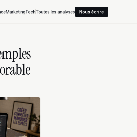
nce
Marketing
Tech
Toutes les analyses
Nous écrire
xemples
morable