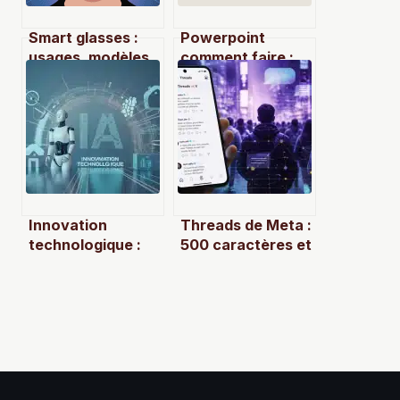
Smart glasses :
Powerpoint
usages, modèles
comment faire :
et limites de ces
les bases claires
lunettes
pour bien
connectées
commencer
Innovation
Threads de Meta :
technologique :
500 caractères et
20 millions
intégration
d’heures de vidéo
Instagram pour
pour entraîner les
concurrencer X
robots de demain