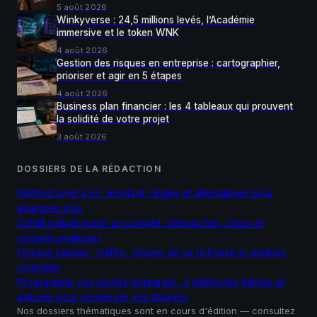
5 août 2026
Winkyverse : 24,5 millions levés, l’Académie
immersive et le token WNK
4 août 2026
Gestion des risques en entreprise : cartographier,
prioriser et agir en 5 étapes
4 août 2026
Business plan financier : les 4 tableaux qui prouvent
la solidité de votre projet
3 août 2026
DOSSIERS DE LA RÉDACTION
Plafond livret a lcl : montant, règles et alternatives pour
épargner plus
Crédit mutuel ouvrir un compte : démarches, choix et
conseils pratiques
Fortune nasdas : chiffre, origine de sa richesse et analyse
complète
Programmer vos stories Instagram : 3 méthodes fiables et
astuces pour conserver vos stickers
Nos dossiers thématiques sont en cours d'édition — consultez