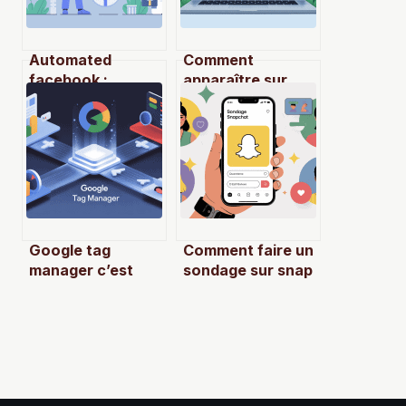
Automated
Comment
facebook :
apparaître sur
stratégies, outils
google : méthodes
et usages
concrètes pour
vraiment
être visible
efficaces
Google tag
Comment faire un
manager c’est
sondage sur snap
quoi et comment
: méthodes
bien l’utiliser en
simples et astuces
pratique
efficaces