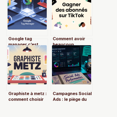
Google tag
Comment avoir
manager c’est
beaucoup
quoi et comment
d’abonnés sur
bien l’utiliser en
tiktok sans payer
pratique
ni tricher
Graphiste à metz :
Campagnes Social
comment choisir
Ads : le piège du
le bon
ciblage qui
professionnel
gaspille votre
pour vos projets
budget