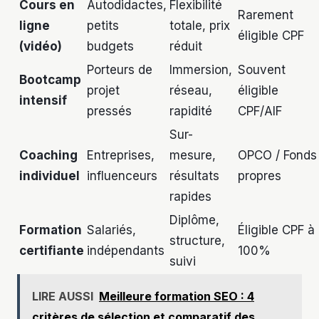
Cours en
Autodidactes,
Flexibilité
Rarement
ligne
petits
totale, prix
éligible CPF
(vidéo)
budgets
réduit
Porteurs de
Immersion,
Souvent
Bootcamp
projet
réseau,
éligible
intensif
pressés
rapidité
CPF/AIF
Sur-
Coaching
Entreprises,
mesure,
OPCO / Fonds
individuel
influenceurs
résultats
propres
rapides
Diplôme,
Formation
Salariés,
Éligible CPF à
structure,
certifiante
indépendants
100%
suivi
LIRE AUSSI
Meilleure formation SEO : 4
critères de sélection et comparatif des